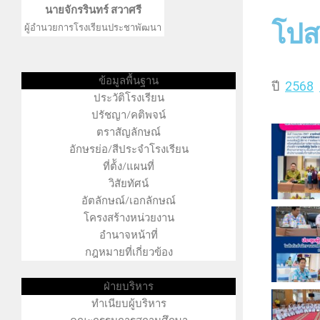
นายจักรรินทร์ สวาศรี
โปส
ผู้อำนวยการโรงเรียนประชาพัฒนา
ข้อมูลพื้นฐาน
ปี
2568
ประวัติโรงเรียน
ภัทรินทร์ แก่นคำ คุณครูสุทธิรักษ์ ปะริตวา คุณครูนรน
ปรัชญา/คติพจน์
ตราสัญลักษณ์
อักษรย่อ/สีประจำโรงเรียน
ที่ต้ัง/แผนที่
วิสัยทัศน์
อัตลักษณ์/เอกลักษณ์
โครงสร้างหน่วยงาน
อำนาจหน้าที่
กฎหมายที่เกี่ยวข้อง
ฝ่ายบริหาร
ทำเนียบผู้บริหาร