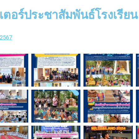
เตอร์ประชาสัมพันธ์โรงเรียน
2567
าถ สืบสำราญ คุณครูสุมาลย์ ภวภูตานนท์ คุณครูจักษ์กฤษ