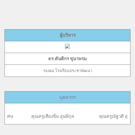
ผู้บริหาร
ดร.ตันติกร ขุนาพรม
รองผอ.โรงเรียนประชาพัฒนา
บุคลากร
เสียงขิม อุ่นพิกุล คุณครูณัฐวดี อุปนันท์ คุณครูสายเ