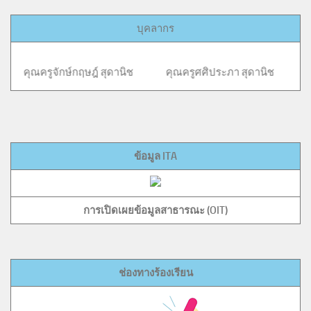
บุคลากร
์กฤษฎ์ สุดานิช คุณครูศศิประภา สุดานิช คุณครูกรประภา
ข้อมูล ITA
การเปิดเผยข้อมูลสาธารณะ (OIT)
ช่องทางร้องเรียน