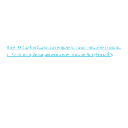
5 ธ.ค. 68 วันคล้ายวันพระบรมราชสมภพของพระบาทสมเด็จพระบรมชน
กาธิเบศร มหาภูมิพลอดุลยเดชมหาราช บรมนาถบพิตร (รัชกาลที่ 9)