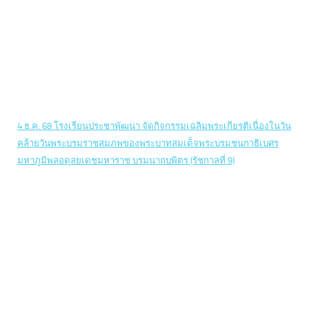
4 ธ.ค. 68 โรงเรียนประชาพัฒนา จัดกิจกรรมเฉลิมพระเกียรติเนื่องในวัน
คล้ายวันพระบรมราชสมภพของพระบาทสมเด็จพระบรมชนกาธิเบศร
มหาภูมิพลอดุลยเดชมหาราช บรมนาถบพิตร (รัชกาลที่ 9)