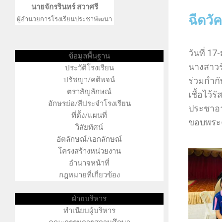
นายจักรรินทร์ สวาศรี
ฉีดวั
ผู้อำนวยการโรงเรียนประชาพัฒนา
วันที่ 1
ข้อมูลพื้นฐาน
นางสาวรั
ประวัติโรงเรียน
่นคำ คุณครูสุทธิรักษ์ ปะริตวา คุณครูนรนาถ สืบสำราญ 
ปรัชญา/คติพจน์
ร่วมกำกั
ตราสัญลักษณ์
เชื้อไว
อักษรย่อ/สีประจำโรงเรียน
ประชาอา
ที่ต้ัง/แผนที่
ขอบพระค
วิสัยทัศน์
อัตลักษณ์/เอกลักษณ์
โครงสร้างหน่วยงาน
อำนาจหน้าที่
กฎหมายที่เกี่ยวข้อง
ฝ่ายบริหาร
ทำเนียบผู้บริหาร