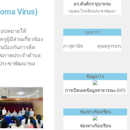
ดร.ตันติกร ขุนาพรม
loma Virus)
รองผอ.โรงเรียนประชาพัฒนา
 มอบหมายให้
บุคลากร
ผู้มีส่วนเกี่ยวข้อง
ุณครูศศิประภา สุดานิช คุณครูกรประภา ประวิเศษ คุณครูเ
ซีนป้องกันการติด
ิมสุขภาพประจำตำบล
นประชาพัฒนาขอ
ข้อมูล ITA
การเปิดเผยข้อมูลสาธารณะ (OIT)
ช่องทางร้องเรียน
ช่องทางร้องเรียน