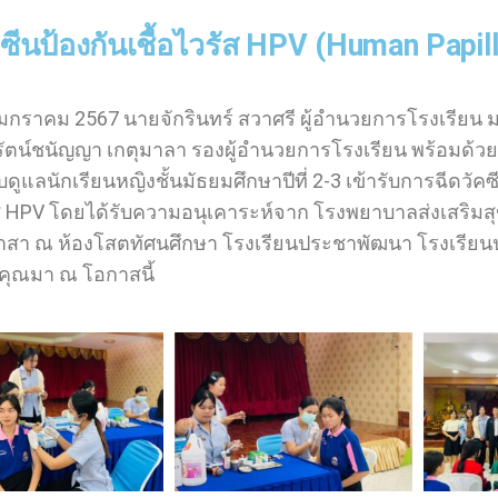
คซีนป้องกันเชื้อไวรัส HPV (Human Papil
7-มกราคม 2567 นายจักรินทร์ สวาศรี ผู้อำนวยการโรงเรียน
ตน์ชนัญญา เกตุมาลา รองผู้อำนวยการโรงเรียน พร้อมด้วยครู
คุณครูสุมาลย์ ภวภูตานนท์ คุณครูจักษ์กฤษฎ์ สุดานิช ค
บดูแลนักเรียนหญิงชั้นมัธยมศึกษาปีที่ 2-3 เข้ารับการฉีดวัค
้รัส HPV โดยได้รับความอนุเคาระห์จาก โรงพยาบาลส่งเสร
สา ณ ห้องโสตทัศนศึกษา โรงเรียนประชาพัฒนา โรงเรีย
ุณมา ณ โอกาสนี้