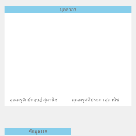
บุคลากร
กฤษฎ์ สุดานิช คุณครูศศิประภา สุดานิช คุณครูกรประภา 
ข้อมูล ITA