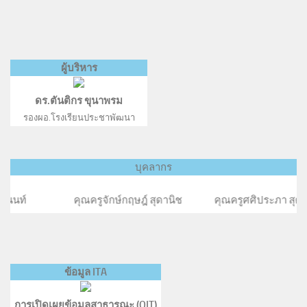
ผู้บริหาร
ดร.ตันติกร ขุนาพรม
รองผอ.โรงเรียนประชาพัฒนา
บุคลากร
ณครูจักษ์กฤษฎ์ สุดานิช คุณครูศศิประภา สุดานิช คุณคร
ข้อมูล ITA
การเปิดเผยข้อมูลสาธารณะ (OIT)