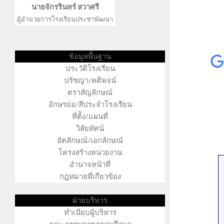
นายจักรรินทร์ สวาศรี
ผู้อำนวยการโรงเรียนประชาพัฒนา
ข้อมูลพื้นฐาน
ประวัติโรงเรียน
ปรัชญา/คติพจน์
ตราสัญลักษณ์
อักษรย่อ/สีประจำโรงเรียน
ที่ต้ัง/แผนที่
วิสัยทัศน์
อัตลักษณ์/เอกลักษณ์
โครงสร้างหน่วยงาน
อำนาจหน้าที่
กฎหมายที่เกี่ยวข้อง
ฝ่ายบริหาร
ครูสุทธิรักษ์ ปะริตวา คุณครูนรนาถ สืบสำราญ คุณครูสุ
ทำเนียบผู้บริหาร