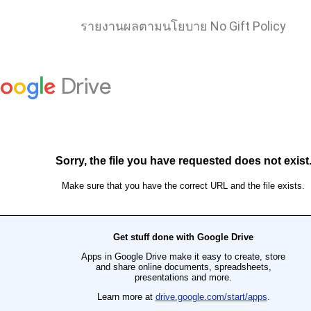
รายงานผลตามนโยบาย No Gift Policy
มาลย์ ภวภูตานนท์ คุณครูจักษ์กฤษฎ์ สุดานิช คุณครูศศิป