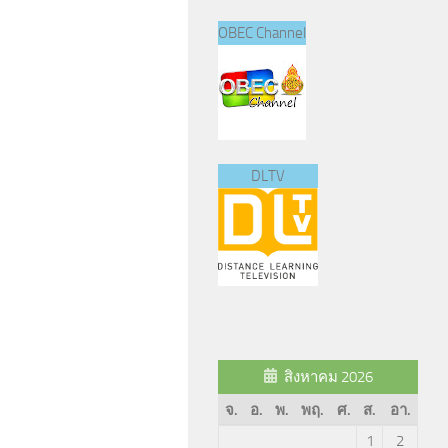
OBEC Channel
DLTV
สิงหาคม 2026
จ.
อ.
พ.
พฤ.
ศ.
ส.
อา.
1
2