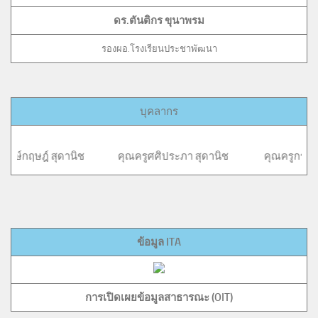
ดร.ตันติกร ขุนาพรม
รองผอ.โรงเรียนประชาพัฒนา
บุคลากร
 คุณครูศศิประภา สุดานิช คุณครูกรประภา ประวิเศษ คุณค
ข้อมูล ITA
การเปิดเผยข้อมูลสาธารณะ (OIT)