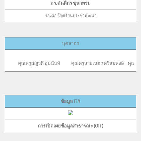
ดร.ตันติกร ขุนาพรม
รองผอ.โรงเรียนประชาพัฒนา
บุคลากร
ี อุปนันท์ คุณครูสายเนตร ศรีสมพงษ์ คุณครูอนุชิต ภวภ
ข้อมูล ITA
การเปิดเผยข้อมูลสาธารณะ (OIT)