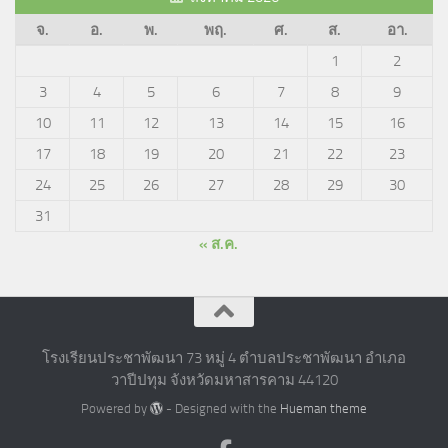
จ.
อ.
พ.
พฤ.
ศ.
ส.
อา.
1
2
3
4
5
6
7
8
9
10
11
12
13
14
15
16
17
18
19
20
21
22
23
24
25
26
27
28
29
30
31
« ส.ค.
โรงเรียนประชาพัฒนา 73 หมู่ 4 ตำบลประชาพัฒนา อำเภอ
วาปีปทุม จังหวัดมหาสารคาม 44120
Powered by
- Designed with the
Hueman theme