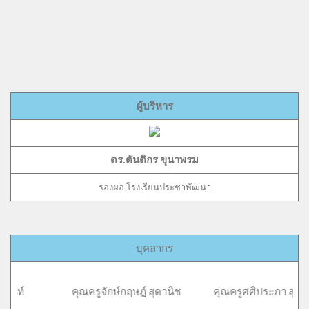
ผู้บริหาร
ดร.ตันติกร ขุนาพรม
รองผอ.โรงเรียนประชาพัฒนา
บุคลากร
ณครูจักษ์กฤษฎ์ สุดานิช คุณครูศศิประภา สุดานิช คุณคร