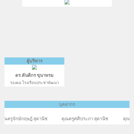
ผู้บริหาร
ดร.ตันติกร ขุนาพรม
รองผอ.โรงเรียนประชาพัฒนา
บุคลากร
ุดานิช คุณครูศศิประภา สุดานิช คุณครูกรประภา ประวิเศ