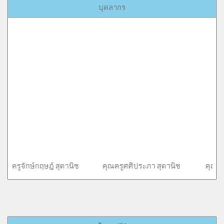
บุคลากร
์ สุดานิช คุณครูศศิประภา สุดานิช คุณครูกรประภา ประว