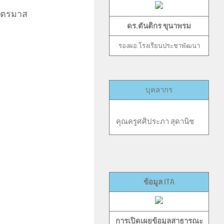
ยไตรมาส
ดร.ตันติกร ขุนาพรม
รองผอ.โรงเรียนประชาพัฒนา
บุคลากร
ฎ์ สุดานิช คุณครูศศิประภา สุดานิช คุณครูกรประภา ประ
ข้อมูล ITA
การเปิดเผยข้อมูลสาธารณะ