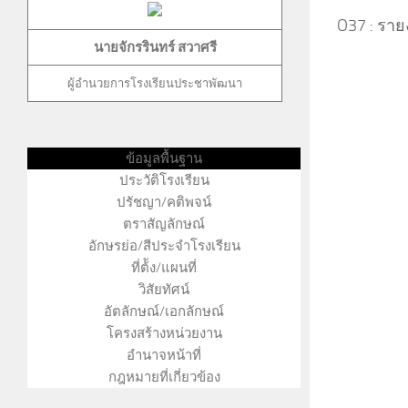
O37 : รา
นายจักรรินทร์ สวาศรี
ผู้อำนวยการโรงเรียนประชาพัฒนา
ข้อมูลพื้นฐาน
ประวัติโรงเรียน
ปรัชญา/คติพจน์
ภัทรินทร์ แก่นคำ คุณครูสุทธิรักษ์ ปะริตวา คุณครูนรน
ตราสัญลักษณ์
อักษรย่อ/สีประจำโรงเรียน
ที่ต้ัง/แผนที่
วิสัยทัศน์
อัตลักษณ์/เอกลักษณ์
โครงสร้างหน่วยงาน
อำนาจหน้าที่
กฎหมายที่เกี่ยวข้อง